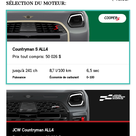
SÉLECTION DU MOTEUR:
Countryman S ALL4
Prix tout compris: 50 026 $
jusqu’à 241 ch
8,7
l/100 km
6,5 sec
Puissance
Économie de carburant
0-100
JCW Countryman ALL4