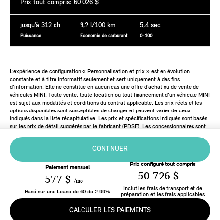
Prix tout compris: 60 026 $
jusqu’à 312 ch
9,2
l/100 km
5,4 sec
Puissance
Économie de carburant
0-100
L’expérience de configuration « Personnalisation et prix » est en évolution
constante et à titre informatif seulement et sert uniquement à des fins
d’information. Elle ne constitue en aucun cas une offre d’achat ou de vente de
véhicules MINI. Toute vente, toute location ou tout financement d'un véhicule MINI
est sujet aux modalités et conditions du contrat applicable. Les prix réels et les
options disponibles sont susceptibles de changer et peuvent varier de ceux
indiqués dans la liste récapitulative. Les prix et spécifications indiqués sont basés
sur les prix de détail suggérés par le fabricant (PDSF). Les concessionnaires sont
libres de fixer leurs propres prix.
CONTINUER
Prix configuré tout compris
Paiement mensuel
50 726 $
577 $
/mo
Inclut les frais de transport et de
Basé sur une
Lease
de
60
de
2.99
%
préparation et les frais applicables
CALCULER LES PAIEMENTS